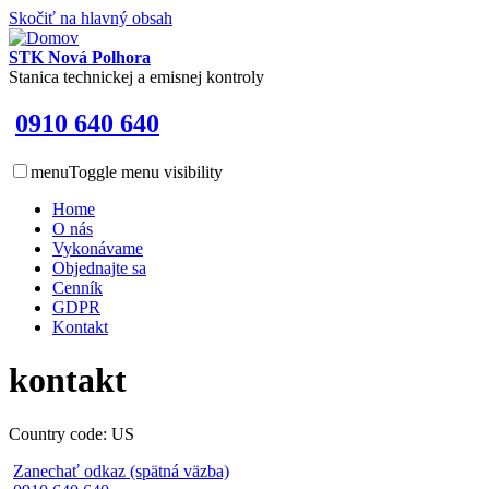
Skočiť na hlavný obsah
STK Nová Polhora
Stanica technickej a emisnej kontroly
0910 640 640
menu
Toggle menu visibility
Home
O nás
Vykonávame
Objednajte sa
Cenník
GDPR
Kontakt
kontakt
Country code: US
Zanechať odkaz (spätná väzba)