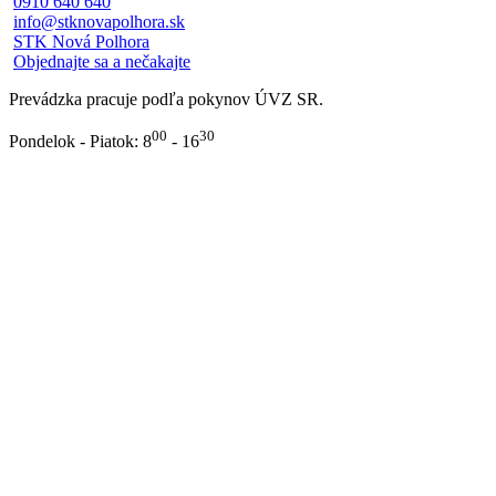
0910 640 640
info@stknovapolhora.sk
STK Nová Polhora
Objednajte sa a nečakajte
Prevádzka pracuje podľa pokynov ÚVZ SR.
00
30
Pondelok - Piatok: 8
- 16